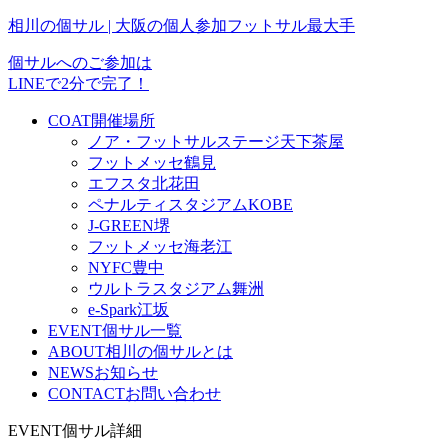
相川の個サル | 大阪の個人参加フットサル最大手
個サルへのご参加は
LINEで2分で完了！
COAT
開催場所
ノア・フットサルステージ天下茶屋
フットメッセ鶴見
エフスタ北花田
ペナルティスタジアムKOBE
J-GREEN堺
フットメッセ海老江
NYFC豊中
ウルトラスタジアム舞洲
e-Spark江坂
EVENT
個サル一覧
ABOUT
相川の個サルとは
NEWS
お知らせ
CONTACT
お問い合わせ
EVENT
個サル詳細